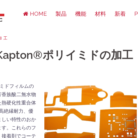
HOME
製品
機能
材料
新着
加工
Kapton®ポリイミドの加工
リイミドフィルムの
芳香族酸二無水物
た熱硬化性重合体
、高絶縁耐力、優
ましい特性のおか
ます。これらのフ
、接着剤でコーテ