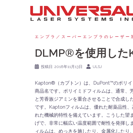
コ
ン
テ
ン
ツ
エンプラ／スーパーエンプラのレーザー
へ
DLMP®を使用した
ス
キ
投稿日:
2018年11月13日
ULSJ
ッ
プ
Kapton®（カプトン）は、DuPont™のポ
商品名です。ポリイミドフィルムは、通常、
と芳香族ジアミンを重合させることで合成し
です。Kaptonフィルムは、優れた耐薬品性
れた機械的特性を備えています。こうした望
げで、非常に幅広い温度範囲で耐性を発揮し
ィルムは、めっきを施したり、金属化したり