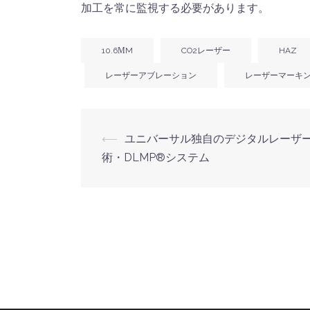
加工を常に監視する必要があります。
10.6ΜM
CO2レーザー
HAZ
レーザーアブレーション
レーザーマーキ
⟵
ユニバーサル独自のデジタルレーザ
投
術・DLMP®システム
稿
ナ
ビ
ゲ