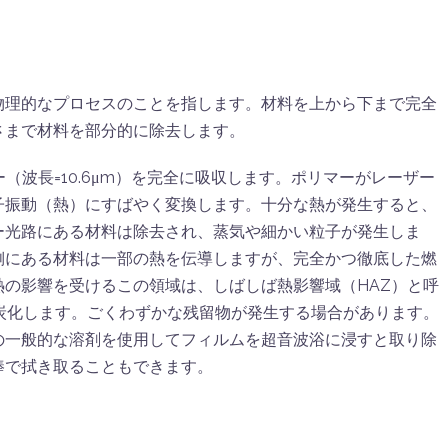
物理的なプロセスのことを指します。材料を上から下まで完全
さまで材料を部分的に除去します。
（波長=10.6μm）を完全に吸収します。ポリマーがレーザー
子振動（熱）にすばやく変換します。十分な熱が発生すると、
ー光路にある材料は除去され、蒸気や細かい粒子が発生しま
側にある材料は一部の熱を伝導しますが、完全かつ徹底した燃
の影響を受けるこの領域は、しばしば熱影響域（HAZ）と呼
炭化します。ごくわずかな残留物が発生する場合があります。
の一般的な溶剤を使用してフィルムを超音波浴に浸すと取り除
棒で拭き取ることもできます。