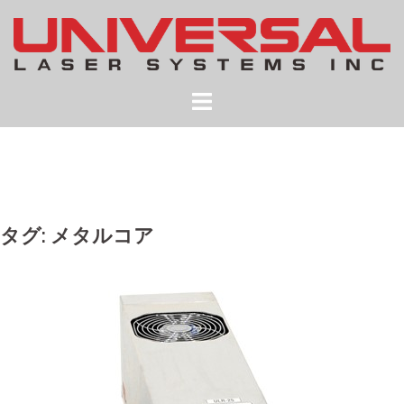
コ
ン
テ
ン
ツ
へ
ス
キ
ッ
プ
タグ:
メタルコア