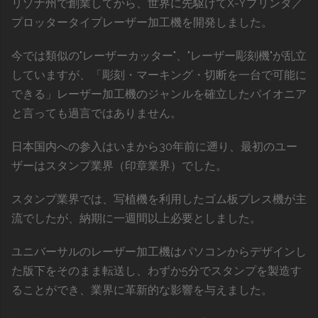
リゾナ州で創業してから、世界に先駆けてX-Yプリンタ／
プロッタータイプレーザー加工機を開発しました。
今では類似の"レーザーカッター"、"レーザー彫刻機"が乱立
していますが、「彫刻・マーキング・切断を一台で可能に
できる」レーザー加工機のジャンルを確立したパイオニア
と言っても過言ではありません。
日本国内への参入はいまから30年前に遡り、最初のユー
ザーはスタンプ業界（印章業界）でした。
スタンプ業界では、写植機を利用したゴム板プレス機が主
流でしたが、納期に一週間以上必要としました。
ユニバーサルのレーザー加工機はパソコンからデザインし
た版下をそのまま転送し、わずか5分でスタンプを製造す
ることができ、業界に革新的な影響を与えました。