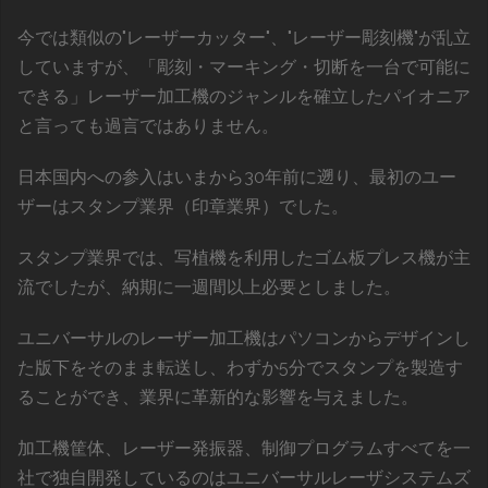
今では類似の"レーザーカッター"、"レーザー彫刻機"が乱立
していますが、「彫刻・マーキング・切断を一台で可能に
できる」レーザー加工機のジャンルを確立したパイオニア
と言っても過言ではありません。
日本国内への参入はいまから30年前に遡り、最初のユー
ザーはスタンプ業界（印章業界）でした。
スタンプ業界では、写植機を利用したゴム板プレス機が主
流でしたが、納期に一週間以上必要としました。
ユニバーサルのレーザー加工機はパソコンからデザインし
た版下をそのまま転送し、わずか5分でスタンプを製造す
ることができ、業界に革新的な影響を与えました。
加工機筐体、レーザー発振器、制御プログラムすべてを一
社で独自開発しているのはユニバーサルレーザシステムズ