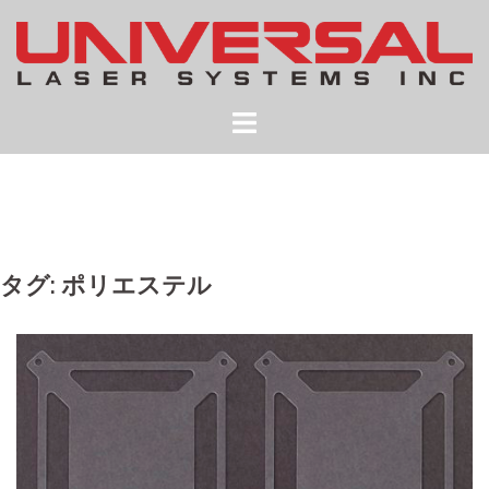
コ
ン
テ
ン
ツ
へ
ス
キ
ッ
プ
タグ:
ポリエステル